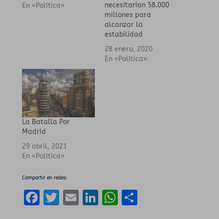
necesitarían 58.000
efímera
En «Política»
millones para
independencia ahora
alcanzar la
andan a la gresca
estabilidad
con los papeles
invertidos. El partido
28 enero, 2020
más radical ha
En «Política»
dejado de ser ERC,
que ahora se sienta a
la mesa con el Psoe,
mientras…
La Batalla Por
Madrid
29 abril, 2021
En «Política»
Compartir en redes:
F
T
E
Li
W
C
a
w
m
n
h
o