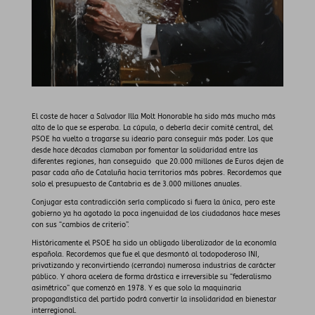
El coste de hacer a Salvador Illa Molt Honorable ha sido más mucho más
alto de lo que se esperaba. La cúpula, o debería decir comité central, del
PSOE ha vuelto a tragarse su ideario para conseguir más poder. Los que
desde hace décadas clamaban por fomentar la solidaridad entre las
diferentes regiones, han conseguido
que 20.000 millones de Euros dejen de
pasar cada año de Cataluña hacia territorios más pobres. Recordemos que
solo el presupuesto de Cantabria es de 3.000 millones anuales.
Conjugar esta contradicción sería complicado si fuera la única, pero este
gobierno ya ha agotado la poca ingenuidad de los ciudadanos hace meses
con sus “cambios de criterio”.
Históricamente el PSOE ha sido un obligado liberalizador de la economía
española. Recordemos que fue el que desmontó al todopoderoso INI,
privatizando y reconvirtiendo (cerrando) numerosa industrias de carácter
público. Y ahora acelera de forma drástica e irreversible su “federalismo
asimétrico” que comenzó en 1978. Y es que solo la maquinaria
propagandística del partido podrá convertir la insolidaridad en bienestar
interregional.