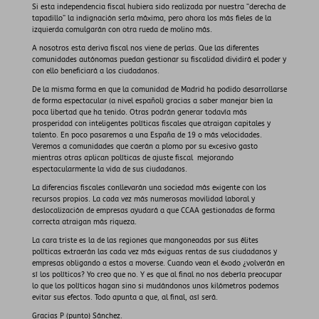
Si esta independencia fiscal hubiera sido realizada por nuestra “derecha de
tapadillo” la indignación sería máxima, pero ahora los más fieles de la
izquierda comulgarán con otra rueda de molino más.
A nosotros esta deriva fiscal nos viene de perlas. Que las diferentes
comunidades autónomas puedan gestionar su fiscalidad dividirá el poder y
con ello beneficiará a los ciudadanos.
De la misma forma en que la comunidad de Madrid ha podido desarrollarse
de forma espectacular (a nivel español) gracias a saber manejar bien la
poca libertad que ha tenido. Otras podrán generar todavía más
prosperidad con inteligentes políticas fiscales que atraigan capitales y
talento. En poco pasaremos a una España de 19 o más velocidades.
Veremos a comunidades que caerán a plomo por su excesivo gasto
mientras otras aplican políticas de ajuste fiscal
mejorando
espectacularmente la vida de sus ciudadanos.
La diferencias fiscales conllevarán una sociedad más exigente con los
recursos propios. La cada vez más numerosas movilidad laboral y
deslocalización de empresas ayudará a que CCAA gestionadas de forma
correcta atraigan más riqueza.
La cara triste es la de las regiones que mangoneadas por sus élites
políticas extraerán las cada vez más exiguas rentas de sus ciudadanos y
empresas obligando a estos a moverse. Cuando vean el éxodo ¿volverán en
sí los políticos? Yo creo que no. Y es que al final no nos debería preocupar
lo que los políticos hagan sino si mudándonos unos kilómetros podemos
evitar sus efectos. Todo apunta a que, al final, así será.
Gracias P (punto) Sánchez.