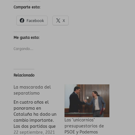
Comparte esto:
Facebook
X
Me gusta esto:
Cargando...
Relacionado
La mascarada del
separatismo
En cuatro años el
panorama en
Cataluña ha dado un
Los ‘unicornios’
cambio importante.
presupuestarios de
Los dos partidos que
PSOE y Podemos
juntos declararon la
22 septiembre, 2021