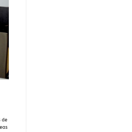
s de
reas