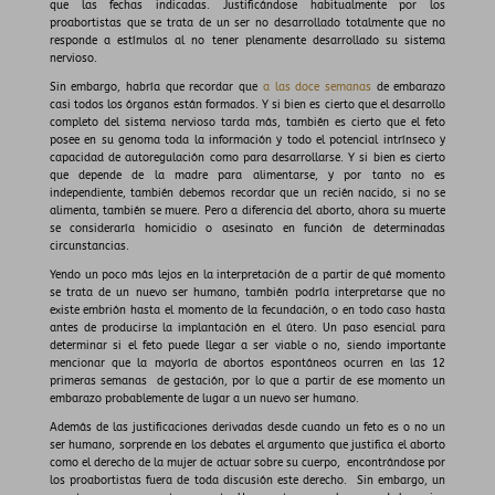
que las fechas indicadas. Justificándose habitualmente por los
proabortistas que se trata de un ser no desarrollado totalmente que no
responde a estímulos al no tener plenamente desarrollado su sistema
nervioso.
Sin embargo, habría que recordar que
a las doce semanas
de embarazo
casi todos los órganos están formados. Y si bien es cierto que el desarrollo
completo del sistema nervioso tarda más, también es cierto que el feto
posee en su genoma toda la información y todo el potencial intrínseco y
capacidad de autoregulación como para desarrollarse. Y si bien es cierto
que depende de la madre para alimentarse, y por tanto no es
independiente, también debemos recordar que un recién nacido, si no se
alimenta, también se muere. Pero a diferencia del aborto, ahora su muerte
se consideraría homicidio o asesinato en función de determinadas
circunstancias.
Yendo un poco más lejos en la interpretación de a partir de qué momento
se trata de un nuevo ser humano, también podría interpretarse que no
existe embrión hasta el momento de la fecundación, o en todo caso hasta
antes de producirse la implantación en el útero. Un paso esencial para
determinar si el feto puede llegar a ser viable o no, siendo importante
mencionar que la mayoría de abortos espontáneos ocurren en las 12
primeras semanas de gestación, por lo que a partir de ese momento un
embarazo probablemente de lugar a un nuevo ser humano.
Además de las justificaciones derivadas desde cuando un feto es o no un
ser humano, sorprende en los debates el argumento que justifica el aborto
como el derecho de la mujer de actuar sobre su cuerpo, encontrándose por
los proabortistas fuera de toda discusión este derecho. Sin embargo, un