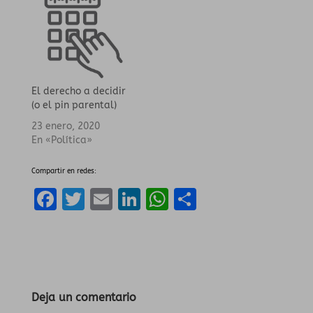
El derecho a decidir
(o el pin parental)
23 enero, 2020
En «Política»
Compartir en redes:
F
T
E
Li
W
C
a
w
m
n
h
o
ce
it
ai
k
a
m
b
te
l
e
ts
p
o
r
dI
A
a
Deja un comentario
o
n
p
rt