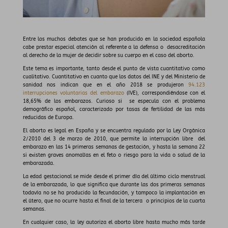
Entre los muchos debates que se han producido en la sociedad española
cabe prestar especial atención al referente a la defensa o desacreditación
al derecho de la mujer de decidir sobre su cuerpo en el caso del aborto.
Este tema es importante, tanto desde el punto de vista cuantitativo como
cualitativo. Cuantitativo en cuanto que los datos del INE y del Ministerio de
sanidad nos indican que en el año 2018 se produjeron
94.123
interrupciones voluntarias del embarazo
(IVE), correspondiéndose con el
18,65% de los embarazos. Curioso si se especula con el problema
demográfico español, caracterizado por tasas de fertilidad de las más
reducidas de Europa.
El aborto es legal en España y se encuentra regulado por la Ley Orgánica
2/2010 del 3 de marzo de 2010, que permite la interrupción libre del
embarazo en las 14 primeras semanas de gestación, y hasta la semana 22
si existen graves anomalías en el feto o riesgo para la vida o salud de la
embarazada.
La edad gestacional se mide desde el primer día del último ciclo menstrual
de la embarazada, lo que significa que durante las dos primeras semanas
todavía no se ha producido la fecundación, y tampoco la implantación en
el útero, que no ocurre hasta el final de la tercera o principios de la cuarta
semanas.
En cualquier caso, la ley autoriza el aborto libre hasta mucho más tarde