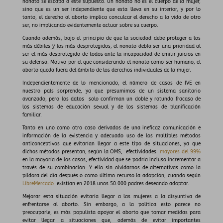
nonato se escapa a este supuesto. Un nonato no es el cuerpo de la mujer,
sino que es un ser independiente que esta lleva en su interior, y por lo
tanto, el derecho al aborto implica conculcar el derecho a la vida de otro
ser, no implicando evidentemente actuar sobre su cuerpo.
Cuando además, bajo el principio de que la sociedad debe proteger a los
más débiles y los más desprotegidos, el nonato debía ser una prioridad al
ser el más desprotegido de todos ante la incapacidad de emitir juicios en
su defensa. Motivo por el que considerando el nonato como ser humano, el
aborto queda fuera del ámbito de los derechos individuales de la mujer.
Independientemente de lo mencionado, el número de casos de IVE en
nuestro país sorprende, ya que presumimos de un sistema sanitario
avanzado, pero los datos solo confirman un doble y rotundo fracaso de
los sistemas de educación sexual y de los sistemas de planificación
familiar.
Tanto en uno como otro caso derivados de una ineficaz comunicación e
información de la existencia y adecuado uso de los múltiples métodos
anticonceptivos que evitarían llegar a este tipo de situaciones, ya que
dichos métodos presentan, según la OMS, efectividades
mayores del 99%
en la mayoría de los casos, efectividad que se podría incluso incrementar a
través de su combinación. Y ello sin olvidarnos de alternativas como la
píldora del día después o como último recurso la adopción, cuando según
LibreMercado
existían en 2018 unos 50.000 padres deseando adoptar.
Mejorar esta situación evitaría llegar a las mujeres a la disyuntiva de
enfrentarse al aborto. Sin embargo, a la política esto parece no
preocuparle, es más populista apoyar el aborto que tomar medidas para
evitar llegar a situaciones que, además de evitar importantes