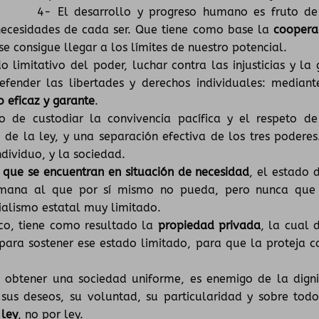
ías. 4- El desarrollo y progreso humano es fruto de
 necesidades de cada ser. Que tiene como base la
coopera
se consigue llegar a los límites de nuestro potencial.
 limitativo del poder, luchar contra las injusticias y la 
efender las libertades y derechos individuales: mediant
 eficaz y garante
.
vo de custodiar la convivencia pacífica y el respeto de
 de la ley, y una separación efectiva de los tres poderes
ndividuo, y la sociedad.
s que se encuentran en situación de necesidad
, el estado 
 humana al que por sí mismo no pueda, pero nunca que
cialismo estatal muy limitado.
co, tiene como resultado la
propiedad privada
, la cual 
ara sostener ese estado limitado, para que la proteja 
.
a obtener una sociedad uniforme, es enemigo de la dign
us deseos, su voluntad, su particularidad y sobre todo
 ley
, no por ley.