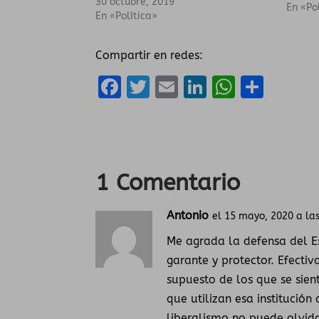
30 octubre, 2019
En «Po
En «Política»
Compartir en redes:
F
T
E
Li
W
C
a
w
m
n
h
o
ce
it
ai
k
a
m
b
te
l
e
ts
p
o
r
dI
A
a
1 Comentario
o
n
p
rt
Antonio
k
el 15 mayo, 2020 a la
p
ir
Me agrada la defensa del E
garante y protector. Efecti
supuesto de los que se sient
que utilizan esa institución
liberalismo no puede olvida