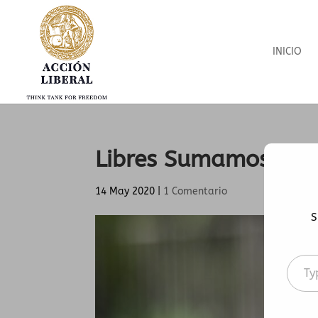
INICIO
Libres Sumamos
14 May 2020
|
1 Comentario
S
Type
your
emai