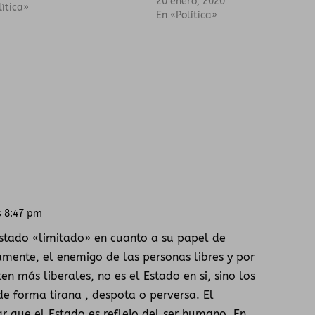
20 enero, 2020
lítica»
En «Política»
s 8:47 pm
Responde
stado «limitado» en cuanto a su papel de
vamente, el enemigo de las personas libres y por
en más liberales, no es el Estado en si, sino los
 de forma tirana , despota o perversa. El
r que el Estado es reflejo del ser humano. En