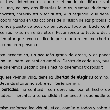
ue llevo intentando encontrar el modo de difundir val
es, una, no hay dos liberales iguales, siempre dudamos
mócrata, colectivista o socialista, y la segunda, que tiene
coordinarnos en las acciones de difusión de las propias i
 hemos puesto de acuerdo en cuáles. Todo un bucle cont
cenios no sumen entre ellos. Recomiendo la lectura del l
, ejemplar que tengo dedicado por la autora en una charla
 a una gran persona.
pleza académica, un pequeño grano de arena, y os pong
ine un liberal en sentido amplio. Dentro de cada uno, pue
de queremos llegar o qué línea no queremos traspasar:
iere vivir su vida, tiene la
libertad de elegir
su camino,
 del individualismo sobre el interés común.
ibertades
, no confundir con derechos, por el hecho de
giados. Inherentes a la condición humana. Sin que nadie te
iso recíproco individual, ético, común a todos y sobre 