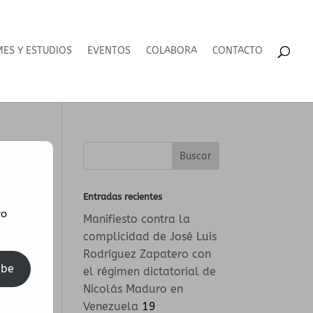
MES Y ESTUDIOS
EVENTOS
COLABORA
CONTACTO
Entradas recientes
vo
Manifiesto contra la
complicidad de José Luis
Rodríguez Zapatero con
ibe
el régimen dictatorial de
Nicolás Maduro en
Venezuela
19