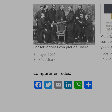
Manifi
compor
gobier
Conservadores con piel de liberal
9 octu
2 mayo, 2021
En «Po
En «Política»
Compartir en redes:
F
T
E
Li
W
C
a
w
m
n
h
o
ce
it
ai
k
a
m
b
te
l
e
ts
p