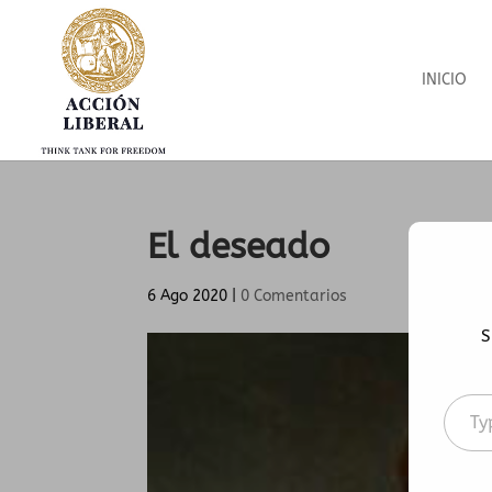
INICIO
El deseado
6 Ago 2020
|
0 Comentarios
S
Type
your
emai