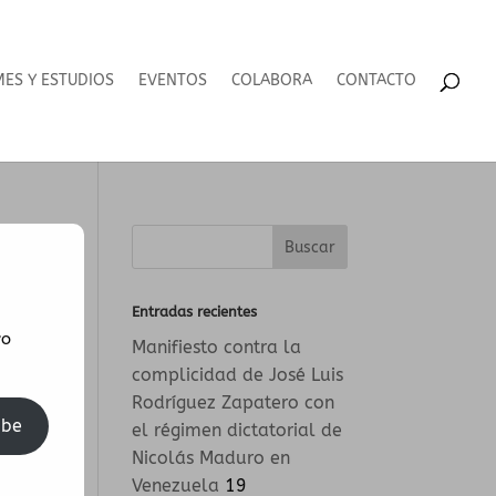
MES Y ESTUDIOS
EVENTOS
COLABORA
CONTACTO
Entradas recientes
vo
Manifiesto contra la
complicidad de José Luis
Rodríguez Zapatero con
ibe
el régimen dictatorial de
Nicolás Maduro en
Venezuela
19