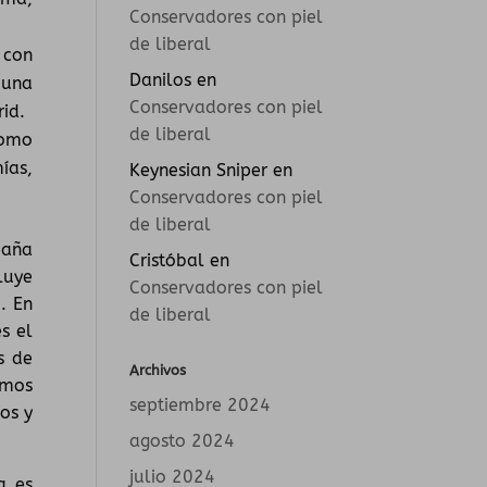
Conservadores con piel
de liberal
 con
Danilos
en
 una
Conservadores con piel
rid.
de liberal
como
ías,
Keynesian Sniper
en
Conservadores con piel
de liberal
paña
Cristóbal
en
luye
Conservadores con piel
. En
de liberal
s el
s de
Archivos
emos
septiembre 2024
os y
agosto 2024
julio 2024
a es