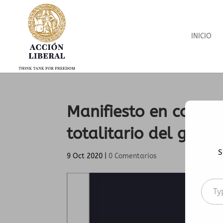
INICIO
Manifiesto en contr
totalitario del gobi
S
9 Oct 2020
|
0 Comentarios
Type
your
emai