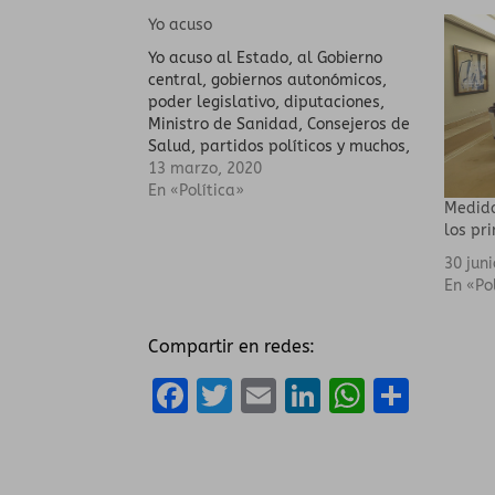
Yo acuso
Yo acuso al Estado, al Gobierno
central, gobiernos autonómicos,
poder legislativo, diputaciones,
Ministro de Sanidad, Consejeros de
Salud, partidos políticos y muchos,
muchos altos cargos que cobran
13 marzo, 2020
puntualmente de todos nosotros.
En «Política»
Medida
los pr
30 jun
En «Po
Compartir en redes:
F
T
E
Li
W
C
a
w
m
n
h
o
ce
it
ai
k
a
m