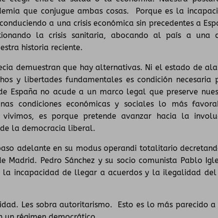
ndemia que conjugue ambas cosas. Porque es la incapac
tá conduciendo a una crisis económica sin precedentes a Esp
onando la crisis sanitaria, abocando al país a una cr
stra historia reciente.
ecia demuestran que hay alternativas. Ni el estado de al
echos y libertades fundamentales es condición necesaria 
o de España no acude a un marco legal que preserve nues
nas condiciones económicas y sociales lo más favora
vivimos, es porque pretende avanzar hacia la involu
de la democracia liberal.
aso adelante en su modus operandi totalitario decretand
 Madrid. Pedro Sánchez y su socio comunista Pablo Igle
 la incapacidad de llegar a acuerdos y la ilegalidad del
ridad. Les sobra autoritarismo. Esto es lo más parecido a
en un régimen democrático.