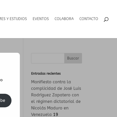
MES Y ESTUDIOS
EVENTOS
COLABORA
CONTACTO
Entradas recientes
vo
Manifiesto contra la
complicidad de José Luis
Rodríguez Zapatero con
ibe
el régimen dictatorial de
Nicolás Maduro en
Venezuela
19