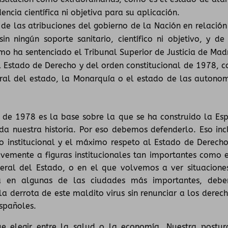
encia científica ni objetiva para su aplicación.
y de las atribuciones del gobierno de la Nación en relación
in ningún soporte sanitario, científico ni objetivo, y de
mo ha sentenciado el Tribunal Superior de Justicia de Mad
l Estado de Derecho y del orden constitucional de 1978, 
eneral del estado, la Monarquía o el estado de las autonom
 de 1978 es la base sobre la que se ha construido la Es
da nuestra historia. Por eso debemos defenderlo. Eso inc
o institucional y el máximo respeto al Estado de Derecho
vemente a figuras institucionales tan importantes como e
eneral del Estado, o en el que volvemos a ver situacione
ica en algunas de las ciudades más importantes, deb
la derrota de este maldito virus sin renunciar a los derech
spañoles.
 elegir entre la salud o la economía. Nuestra postur