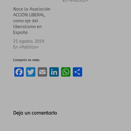
En «Política»
Nace la Asociación
ACCIÓN LIBERAL,
como eje del
liberalismo en
España
21 agosto, 2019
En «Política»
Compartir en redes:
F
T
E
Li
W
C
a
w
m
n
h
o
ce
it
ai
k
a
m
b
te
l
e
ts
p
o
r
dI
A
a
Deja un comentario
o
n
p
rt
k
p
ir