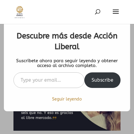
Descubre más desde Acción
“aLIBERsario”: Gloria Álvarez
Liberal
9 Mar 2021
|
0 Comentarios
Suscríbete ahora para seguir leyendo y obtener
acceso al archivo completo.
Type
Subscribe
your
email…
Seguir leyendo