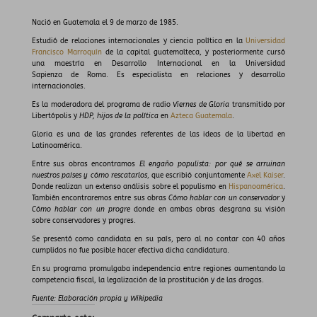
Nació en Guatemala el 9 de marzo de 1985.
Estudió de relaciones internacionales y ciencia política en la
Universidad
Francisco Marroquín
de la capital guatemalteca, y posteriormente cursó
una maestría en Desarrollo Internacional en la Universidad
Sapienza de Roma. Es especialista en relaciones y desarrollo
internacionales.
Es la moderadora del programa de radio
Viernes de Gloria
transmitido por
Libertópolis y
HDP, hijos de la política
en
Azteca Guatemala
. ​
Gloria es una de las grandes referentes de las ideas de la libertad en
Latinoamérica.
Entre sus obras encontramos
El engaño populista: por qué se arruinan
nuestros países y cómo rescatarlos
, que escribió conjuntamente
Axel Kaiser
.
Donde realizan un extenso análisis sobre el populismo en
Hispanoamérica
.
También encontraremos entre sus obras
Cómo hablar con un conservador
y
Cómo hablar con un progre
donde en ambas obras desgrana su visión
sobre conservadores y progres.
Se presentó como candidata en su país, pero al no contar con 40 años
cumplidos no fue posible hacer efectiva dicha candidatura.
En su programa promulgaba independencia entre regiones aumentando la
competencia fiscal, la legalización de la prostitución y de las drogas.
Fuente: Elaboración propia y Wikipedia