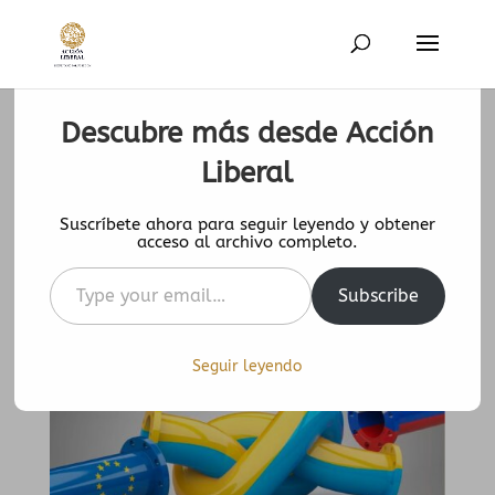
Descubre más desde Acción
Acceso a la financiación,
Liberal
hiperinflación y riesgo crediticio,
Suscríbete ahora para seguir leyendo y obtener
vulnerabilidades de España
acceso al archivo completo.
14 Mar 2022
|
0 Comentarios
Type
Subscribe
your
email…
Seguir leyendo