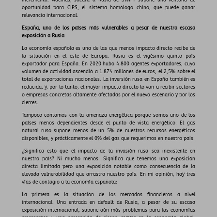
incrementa. Además, sacara a Rusia de SWIFT supone una ventana de
oportunidad para CIPS, el sistema homólogo chino, que puede ganar
relevancia internacional.
España, uno de los países más vulnerables a pesar de nuestra escasa
exposición a Rusia
La economía española es una de las que menos impacto directo recibe de
la situación en el este de Europa. Rusia es el vigésimo quinto país
exportador para España. En 2020 hubo 4.800 agentes exportadores, cuyo
volumen de actividad ascendió a 1.874 millones de euros, el 2,5% sobre el
total de exportaciones nacionales. La inversión rusa en España también es
reducida, y, por lo tanto, el mayor impacto directo lo van a recibir sectores
o empresas concretas altamente afectadas por el nuevo escenario y por los
cierres.
Tampoco contamos con la amenaza energética porque somos uno de los
países menos dependientes desde el punto de vista energético. El gas
natural ruso supone menos de un 5% de nuestros recursos energéticos
disponibles, y prácticamente el 0% del gas que requerimos en nuestro país.
¿Significa esto que el impacto de la invasión rusa sea inexistente en
nuestro país? Ni mucho menos. Significa que tenemos una exposición
directa limitada pero una exposición notable como consecuencia de la
elevada vulnerabilidad que arrastra nuestro país. En mi opinión, hay tres
vías de contagio a la economía española:
La primera es la situación de los mercados financieros a nivel
internacional. Una entrada en default de Rusia, a pesar de su escasa
exposición internacional, supone aún más problemas para las economías