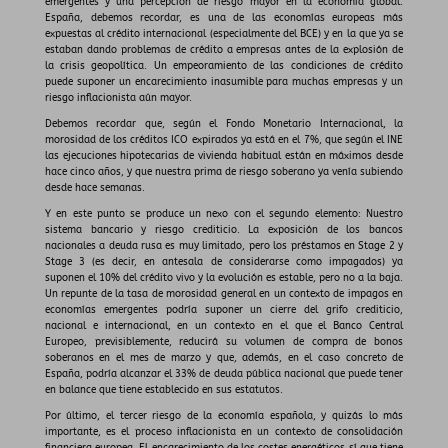
emergentes y una percepción de riesgo mayor en la economía global.
España, debemos recordar, es una de las economías europeas más
expuestas al crédito internacional (especialmente del BCE) y en la que ya se
estaban dando problemas de crédito a empresas antes de la explosión de
la crisis geopolítica. Un empeoramiento de las condiciones de crédito
puede suponer un encarecimiento inasumible para muchas empresas y un
riesgo inflacionista aún mayor.
Debemos recordar que, según el Fondo Monetario Internacional, la
morosidad de los créditos ICO expirados ya está en el 7%, que según el INE
las ejecuciones hipotecarias de vivienda habitual están en máximos desde
hace cinco años, y que nuestra prima de riesgo soberano ya venía subiendo
desde hace semanas.
Y en este punto se produce un nexo con el segundo elemento: Nuestro
sistema bancario y riesgo crediticio. La exposición de los bancos
nacionales a deuda rusa es muy limitado, pero los préstamos en Stage 2 y
Stage 3 (es decir, en antesala de considerarse como impagados) ya
suponen el 10% del crédito vivo y la evolución es estable, pero no a la baja.
Un repunte de la tasa de morosidad general en un contexto de impagos en
economías emergentes podría suponer un cierre del grifo crediticio,
nacional e internacional, en un contexto en el que el Banco Central
Europeo, previsiblemente, reducirá su volumen de compra de bonos
soberanos en el mes de marzo y que, además, en el caso concreto de
España, podría alcanzar el 33% de deuda pública nacional que puede tener
en balance que tiene establecido en sus estatutos.
Por último, el tercer riesgo de la economía española, y quizás lo más
importante, es el proceso inflacionista en un contexto de consolidación