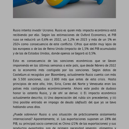
Rusia intenta invadir Ucrania. Rusia es quien más impacto económico está
recibiendo por ello. Según las estimaciones de Oxford Economics, el PIB
ruso se reducirá un 0,6% en 2022, un 1,2% en 2023 y más de un 1% en
2024 como consecuencia de este conflicto. Cifras que están muy lejos de
las europeas o de las de Reino Unido (impacto de 1,5% del PIB acumulado)
y de las de Estados Unidos, donde apenas se llegará al 0,5%.
Esto es consecuencia de las sanciones económicas que se llevan
imponiendo en las últimas semanas a este país, que desde febrero de 2022
es la economía más castigada por las sanciones. Según datos de
Castellum.ai recogidos por Bloomberg, actualmente Rusia cuenta con más
de 5.500 sanciones, casi 2.800 más que antes de esta crisis. Hasta
principios de este año, Irán, Siria, Corea del Norte y Venezuela eran los
países más castigados económicamente. Ahora este podio de dudoso
honor lo ostenta Rusia, y de ahí se deriva: i) El impacto económico
actualmente descrito; ii) Una depreciación del rublo sin precedentes; y iii)
Una posible entrada en impago de deuda (
default
) del que ya se lleva
hablando unos días.
¿Puede sobrevivir Rusia a una situación de prácticamente aislamiento
internacional? Aparentemente, sí. Las exportaciones suponen un 28% del
PIB, su principal socio comercial es China (21% de las exportaciones) y sus
productos exportados son de primera necesidad (energía, alimentos y