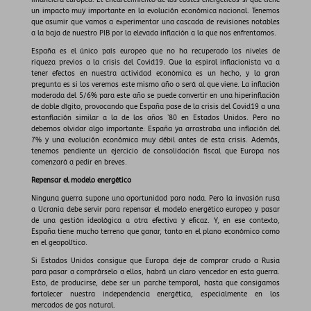
financiera europea. El encarecimiento de los costes energéticos sí que tiene
un impacto muy importante en la evolución económica nacional. Tenemos
que asumir que vamos a experimentar una cascada de revisiones notables
a la baja de nuestro PIB por la elevada inflación a la que nos enfrentamos.
España es el único país europeo que no ha recuperado los niveles de
riqueza previos a la crisis del Covid19. Que la espiral inflacionista va a
tener efectos en nuestra actividad económica es un hecho, y la gran
pregunta es si los veremos este mismo año o será al que viene. La inflación
moderada del 5/6% para este año se puede convertir en una hiperinflación
de doble dígito, provocando que España pase de la crisis del Covid19 a una
estanflación similar a la de los años ’80 en Estados Unidos. Pero no
debemos olvidar algo importante: España ya arrastraba una inflación del
7% y una evolución económica muy débil antes de esta crisis. Además,
tenemos pendiente un ejercicio de consolidación fiscal que Europa nos
comenzará a pedir en breves.
Repensar el modelo energético
Ninguna guerra supone una oportunidad para nada. Pero la invasión rusa
a Ucrania debe servir para repensar el modelo energético europeo y pasar
de una gestión ideológica a otra efectiva y eficaz. Y, en ese contexto,
España tiene mucho terreno que ganar, tanto en el plano económico como
en el geopolítico.
Si Estados Unidos consigue que Europa deje de comprar crudo a Rusia
para pasar a comprárselo a ellos, habrá un claro vencedor en esta guerra.
Esto, de producirse, debe ser un parche temporal, hasta que consigamos
fortalecer nuestra independencia energética, especialmente en los
mercados de gas natural.