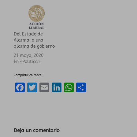
Del Estado de
Alarma, a una
alarma de gobierno
21 mayo, 2020
En «Política»
Compartir en redes:
F
T
E
Li
W
C
a
w
m
n
h
o
ce
it
ai
k
a
m
b
te
l
e
ts
p
o
r
dI
A
a
Deja un comentario
o
n
p
rt