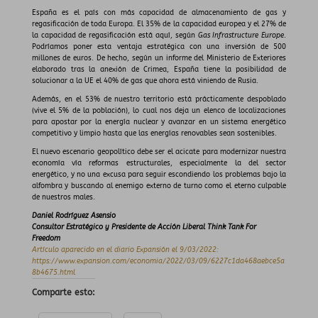
España es el país con más capacidad de almacenamiento de gas y
regasificación de toda Europa. El 35% de la capacidad europea y el 27% de
la capacidad de regasificación está aquí, según
Gas Infrastructure Europe
.
Podríamos poner esta ventaja estratégica con una inversión de 500
millones de euros. De hecho, según un informe del Ministerio de Exteriores
elaborado tras la anexión de Crimea, España tiene la posibilidad de
solucionar a la UE el 40% de gas que ahora está viniendo de Rusia.
Además, en el 53% de nuestro territorio está prácticamente despoblado
(vive el 5% de la población), lo cual nos deja un elenco de localizaciones
para apostar por la energía nuclear y avanzar en un sistema energético
competitivo y limpio hasta que las energías renovables sean sostenibles.
El nuevo escenario geopolítico debe ser el acicate para modernizar nuestra
economía vía reformas estructurales, especialmente la del sector
energético, y no una excusa para seguir escondiendo los problemas bajo la
alfombra y buscando al enemigo externo de turno como el eterno culpable
de nuestros males.
Daniel Rodríguez Asensio
Consultor Estratégico y Presidente de Acción Liberal Think Tank For
Freedom
Artículo aparecido en el diario Expansión el 9/03/2022:
https://www.expansion.com/economia/2022/03/09/6227c1da468aebce5a
8b4675.html
Comparte esto: