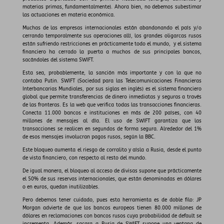
materias primas, fundamentalmente). Ahora bien, no debemos subestimar
las actuaciones en materia económica.
Muchas de las empresas internacionales están abandonando el país y/o
cerrando temporalmente sus operaciones allí, los grandes oligarcas rusos
están sufriendo restricciones en prácticamente todo el mundo, y el sistema
financiero ha cerrado la puerta a muchos de sus principales bancos,
sacándoles del sistema SWIFT.
Esta sea, probablemente, la sanción más importante y con la que no
contaba Putin. SWIFT (Sociedad para las Telecomunicaciones Financieras
Interbancarias Mundiales, por sus siglas en inglés) es el sistema financiero
global que permite transferencias de dinero inmediatas y seguras a través
de las fronteras. Es la web que verifica todas las transacciones financieras.
Conecta 11.000 bancos e instituciones en más de 200 países, con 40
millones de mensajes al día. El uso de SWIFT garantiza que las
transacciones se realicen en segundos de forma segura. Alrededor del 1%
de esos mensajes involucran pagos rusos, según la BBC.
Este bloqueo aumenta el riesgo de corralito y aísla a Rusia, desde el punto
de vista financiero, con respecto al resto del mundo.
De igual manera, el bloqueo al acceso de divisas supone que prácticamente
el 50% de sus reservas internacionales, que están denominadas en dólares
o en euros, quedan inutilizables.
Pero debemos tener cuidado, pues esta herramienta es de doble filo: JP
Morgan advierte de que los bancos europeos tienen 80.000 millones de
dólares en reclamaciones con bancos rusos cuya probabilidad de default se